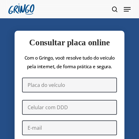
Pular
Menu
para
pesquis
Fecha
o
Menu
conteúdo
principal
Consultar placa online
Com o Gringo, você resolve tudo do veículo
pela internet, de forma prática e segura.