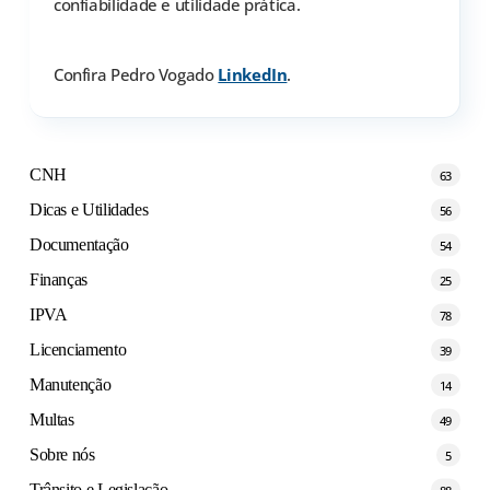
confiabilidade e utilidade prática.
Confira Pedro Vogado
LinkedIn
.
CNH
63
Dicas e Utilidades
56
Documentação
54
Finanças
25
IPVA
78
Licenciamento
39
Manutenção
14
Multas
49
Sobre nós
5
Trânsito e Legislação
88