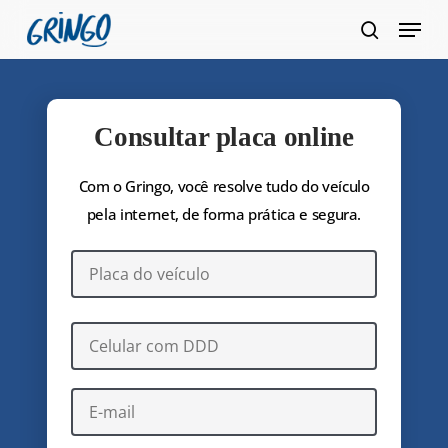
Pular
Menu
para
pesquis
Fecha
o
Menu
conteúdo
principal
Consultar placa online
Com o Gringo, você resolve tudo do veículo
pela internet, de forma prática e segura.