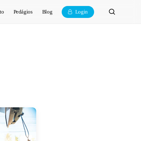
pesquisa
to
Pedágios
Blog
Login
melhores
o carro