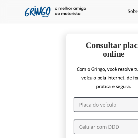
Pular
Sobr
para
o
conteúdo
principal
Consultar plac
online
Com o Gringo, você resolve t
veículo pela internet, de f
prática e segura.