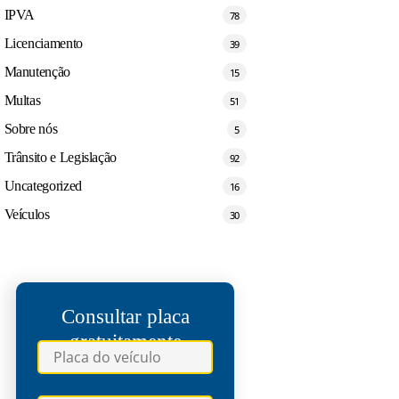
IPVA
78
Licenciamento
39
Manutenção
15
Multas
51
Sobre nós
5
Trânsito e Legislação
92
Uncategorized
16
Veículos
30
Consultar placa
gratuitamente