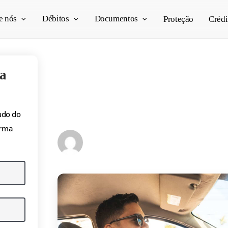
e nós
Débitos
Documentos
Proteção
Crédi
a
Playlist Gringo: as 
músicas para ouvir n
udo do
orma
Isabella Marques
15/12/2021
4 min read