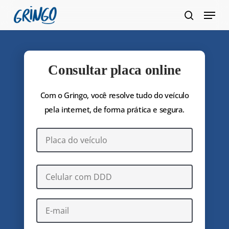
Pular
Menu
para
pesquis
Fecha
o
Menu
conteúdo
principal
Consultar placa online
Com o Gringo, você resolve tudo do veículo
pela internet, de forma prática e segura.