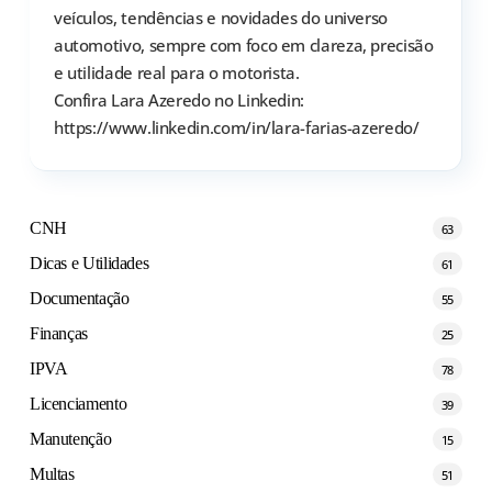
veículos, tendências e novidades do universo
automotivo, sempre com foco em clareza, precisão
e utilidade real para o motorista.
Confira Lara Azeredo no Linkedin:
https://www.linkedin.com/in/lara-farias-azeredo/
CNH
63
Dicas e Utilidades
61
Documentação
55
Finanças
25
IPVA
78
Licenciamento
39
Manutenção
15
Multas
51