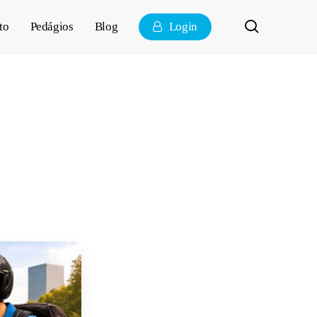
pesquisa
to
Pedágios
Blog
Login
a motos até
São Paulo