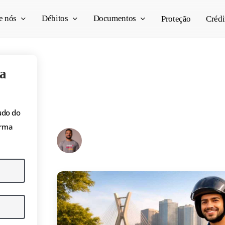
e nós
Débitos
Documentos
Proteção
Crédi
a
Isenção de IPVA par
180 cilindradas em 
udo do
orma
Pedro Vogado
18/06/2026
15 min read