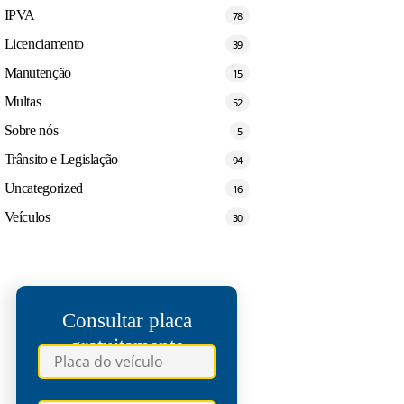
IPVA
78
Licenciamento
39
Manutenção
15
Multas
52
Sobre nós
5
Trânsito e Legislação
94
Uncategorized
16
Veículos
30
Consultar placa
gratuitamente