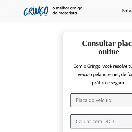
Pular
Sobr
para
o
conteúdo
principal
Consultar plac
online
Com o Gringo, você resolve t
veículo pela internet, de f
prática e segura.