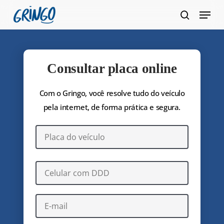
Pular
Menu
para
pesquis
Fecha
o
Menu
conteúdo
principal
Consultar placa online
Com o Gringo, você resolve tudo do veículo
pela internet, de forma prática e segura.