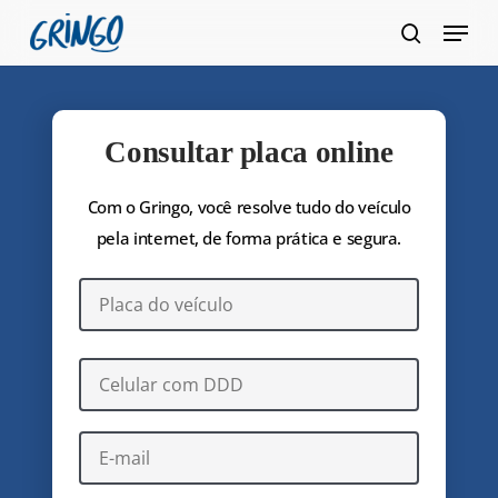
Pular
Menu
para
pesquis
Fecha
o
Menu
conteúdo
principal
Consultar placa online
Com o Gringo, você resolve tudo do veículo
pela internet, de forma prática e segura.