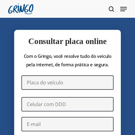
Pular
Menu
para
pesquis
Fecha
o
Menu
conteúdo
principal
Consultar placa online
Com o Gringo, você resolve tudo do veículo
pela internet, de forma prática e segura.