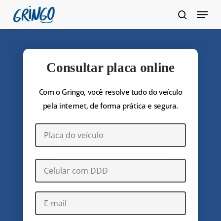
Pular
Menu
para
pesquis
Fecha
o
Menu
conteúdo
principal
Consultar placa online
Com o Gringo, você resolve tudo do veículo
pela internet, de forma prática e segura.