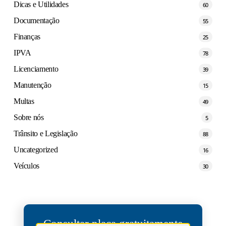
Dicas e Utilidades
60
Documentação
55
Finanças
25
IPVA
78
Licenciamento
39
Manutenção
15
Multas
49
Sobre nós
5
Trânsito e Legislação
88
Uncategorized
16
Veículos
30
Consultar placa gratuitamente