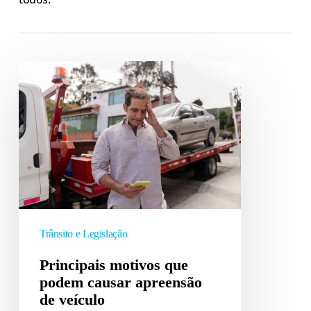
Principais
motivos
que
podem
causar
apreensão
de
veículo
Trânsito e Legislação
Principais motivos que
podem causar apreensão
de veículo