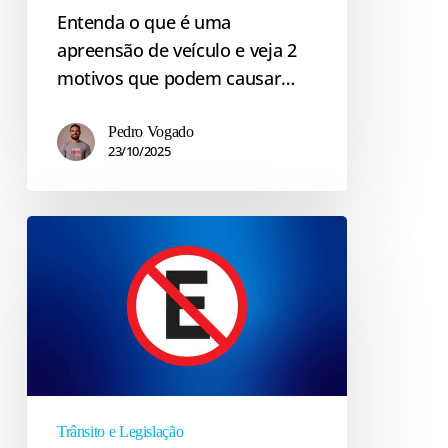
Entenda o que é uma
apreensão de veículo e veja 2
motivos que podem causar…
Pedro Vogado
23/10/2025
Placa
de
proibido
estacionar,
e
agora?
Trânsito e Legislação