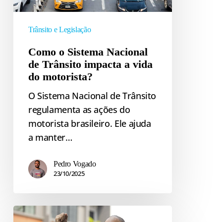
a
vida
Trânsito e Legislação
do
motorista?
Como o Sistema Nacional
de Trânsito impacta a vida
do motorista?
O Sistema Nacional de Trânsito
regulamenta as ações do
motorista brasileiro. Ele ajuda
a manter…
Pedro Vogado
23/10/2025
Transferência