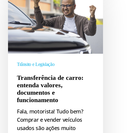
de
carro:
entenda
valores,
documentos
e
funcionamento
Trânsito e Legislação
Transferência de carro:
entenda valores,
documentos e
funcionamento
Fala, motorista! Tudo bem?
Comprar e vender veículos
usados são ações muito