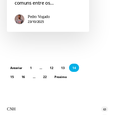
comuns entre os…
Pedro Vogado
23/10/2025
Anterior
1
…
12
13
14
15
16
…
22
Proximo
CNH
63