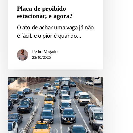
Placa de proibido
estacionar, e agora?
O ato de achar uma vaga já não
é fácil, e o pior é quando…
Pedro Vogado
23/10/2025
Como
o
Sistema
Nacional
de
Trânsito
impacta