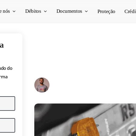
e nós
Débitos
Documentos
Proteção
Crédi
a
Lacre de placa: o que
como colocar em car
udo do
orma
Pedro Vogado
23/10/2025
16 min read