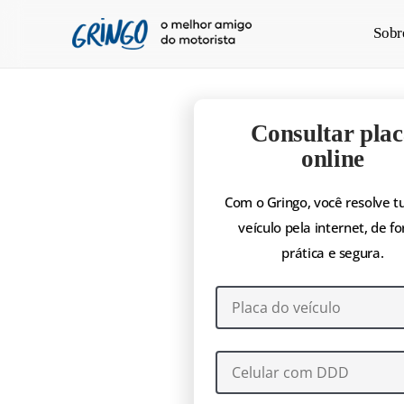
Pular
Sobr
para
o
conteúdo
principal
Consultar plac
online
Com o Gringo, você resolve t
veículo pela internet, de f
prática e segura.