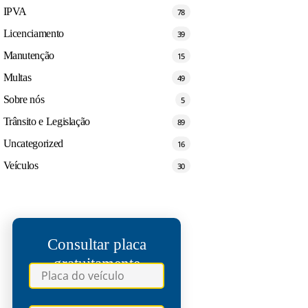
IPVA
78
Licenciamento
39
Manutenção
15
Multas
49
Sobre nós
5
Trânsito e Legislação
89
Uncategorized
16
Veículos
30
Consultar placa
gratuitamente