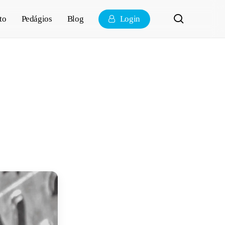
pesquisa
to
Pedágios
Blog
Login
 é, regras e
ros e motos