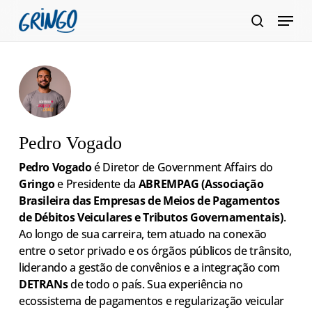
Pular
Menu
para
pesquis
Fecha
o
Menu
conteúdo
principal
Pedro Vogado
Pedro Vogado
é Diretor de Government Affairs do
Gringo
e Presidente da
ABREMPAG (Associação
Brasileira das Empresas de Meios de Pagamentos
de Débitos Veiculares e Tributos Governamentais)
.
Ao longo de sua carreira, tem atuado na conexão
entre o setor privado e os órgãos públicos de trânsito,
liderando a gestão de convênios e a integração com
DETRANs
de todo o país. Sua experiência no
ecossistema de pagamentos e regularização veicular