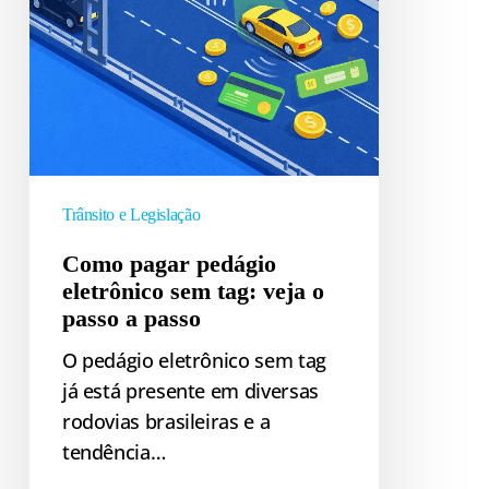
veja
o
passo
a
passo
Trânsito e Legislação
Como pagar pedágio
eletrônico sem tag: veja o
passo a passo
O pedágio eletrônico sem tag
já está presente em diversas
rodovias brasileiras e a
tendência…