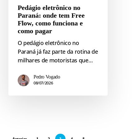
Pedágio eletrônico no
como
Paraná: onde tem Free
pagar
Flow, como funciona e
como pagar
O pedágio eletrônico no
Paraná já faz parte da rotina de
milhares de motoristas que…
Pedro Vogado
08/07/2026
Anterior
1
2
3
4
5
…