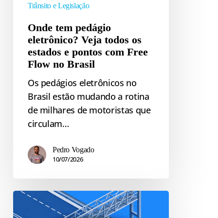
Flow
Trânsito e Legislação
no
Onde tem pedágio
Brasil
eletrônico? Veja todos os
estados e pontos com Free
Flow no Brasil
Os pedágios eletrônicos no
Brasil estão mudando a rotina
de milhares de motoristas que
circulam…
Pedro Vogado
10/07/2026
Pedágio
eletrônico