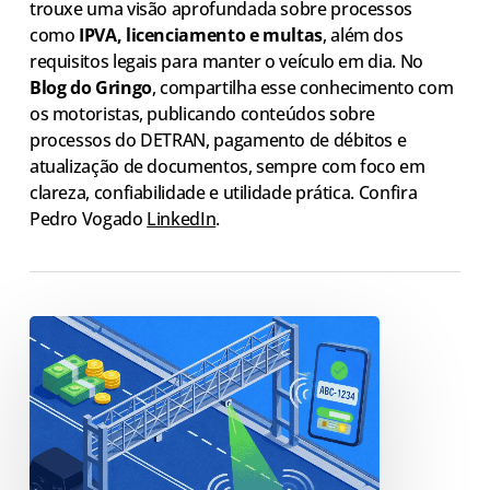
trouxe uma visão aprofundada sobre processos
como
IPVA, licenciamento e multas
, além dos
requisitos legais para manter o veículo em dia. No
Blog do Gringo
, compartilha esse conhecimento com
os motoristas, publicando conteúdos sobre
processos do DETRAN, pagamento de débitos e
atualização de documentos, sempre com foco em
clareza, confiabilidade e utilidade prática. Confira
Pedro Vogado
LinkedIn
.
Como
pagar
pedágio
eletrônico
sem
tag: