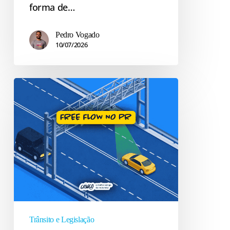
forma de…
Pedro Vogado
10/07/2026
Pedágio
eletrônico
no
Paraná:
onde
tem
Free
Flow,
como
funciona
Trânsito e Legislação
e