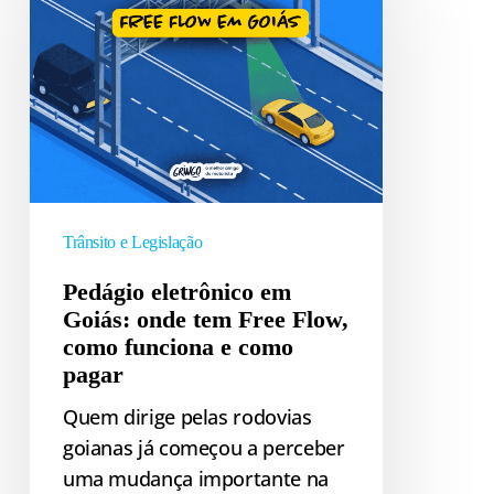
em
Goiás:
onde
tem
Free
Flow,
como
funciona
Trânsito e Legislação
e
Pedágio eletrônico em
como
Goiás: onde tem Free Flow,
pagar
como funciona e como
pagar
Quem dirige pelas rodovias
goianas já começou a perceber
uma mudança importante na