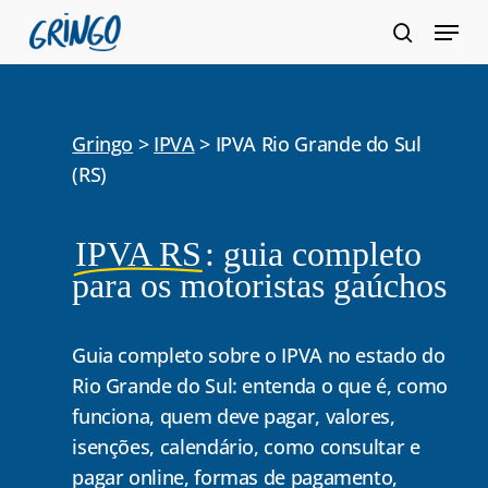
Pular
Menu
para
pesquis
Fecha
o
Menu
conteúdo
principal
Gringo
>
IPVA
>
IPVA Rio Grande do Sul
(RS)
IPVA RS
: guia completo
para os motoristas gaúchos
Guia completo sobre o IPVA no estado do
Rio Grande do Sul: entenda o que é, como
funciona, quem deve pagar, valores,
isenções, calendário, como consultar e
pagar online, formas de pagamento,