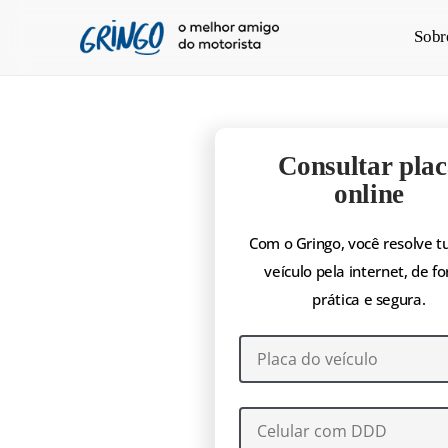
Pular
Sobr
para
o
conteúdo
principal
Consultar plac
online
Com o Gringo, você resolve t
veículo pela internet, de f
prática e segura.