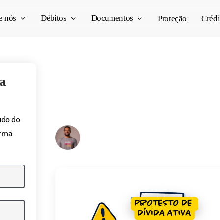
e nós
Débitos
Documentos
Proteção
Crédi
Protesto de Dívida A
a
e como resolver
udo do
Pedro Vogado
orma
18/03/2026
4 min read