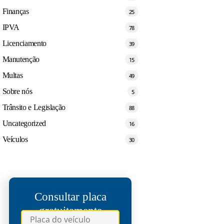
Finanças
25
IPVA
78
Licenciamento
39
Manutenção
15
Multas
49
Sobre nós
5
Trânsito e Legislação
88
Uncategorized
16
Veículos
30
Consultar placa
gratuitamente