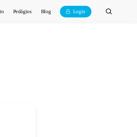
pesquisa
to
Pedágios
Blog
Login
tiva: o que é