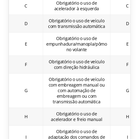
Obrigatório o uso de
C
C
acelerador à esquerda
Obrigatório o uso de veículo
D
D
com transmissão automática
Obrigatório o uso de
E
empunhadura/manopla/pômo
E
no volante
Obrigatório o uso de veículo
F
F
com direção hidráulica
Obrigatório o uso de veículo
com embreagem manual ou
G
com automação de
G
embreagem ou com
transmissão automática
Obrigatório o uso de
H
H
acelerador e freio manual
Obrigatório o uso de
I
adaptação dos comandos de
I