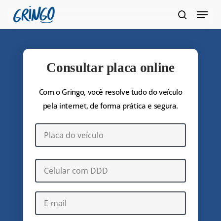
Pular
Menu
para
pesquis
Fecha
o
Menu
conteúdo
principal
Consultar placa online
Com o Gringo, você resolve tudo do veículo
pela internet, de forma prática e segura.