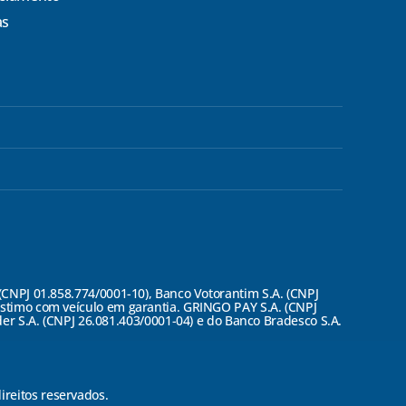
as
PJ 01.858.774/0001-10), Banco Votorantim S.A. (CNPJ
éstimo com veículo em garantia. GRINGO PAY S.A. (CNPJ
r S.A. (CNPJ 26.081.403/0001-04) e do Banco Bradesco S.A.
ireitos reservados.