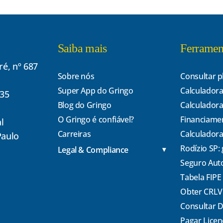
Saiba mais
Ferramen
é, nº 687
Sobre nós
Consultar p
Super App do Gringo
Calculadora
135
Blog do Gringo
Calculadora
O Gringo é confiável?
Financiame
l
Carreiras
Calculadora
Paulo
Rodízio SP:
Legal & Compliance
Seguro Aut
Tabela FIPE
Obter CRLV
Consultar 
Pagar Lice