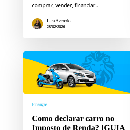
comprar, vender, financiar…
Lara Azeredo
23/02/2026
Como
declarar
carro
no
Imposto
de
Renda?
Finanças
[GUIA
Como declarar carro no
COMPLETO]
Imposto de Renda? [GUIA