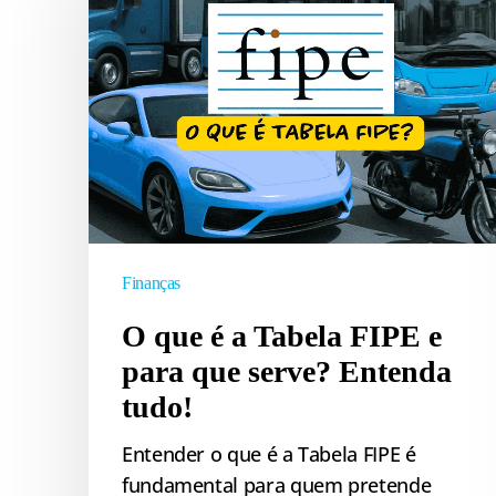
é
a
Tabela
FIPE
e
para
que
serve?
Entenda
tudo!
Finanças
O que é a Tabela FIPE e
para que serve? Entenda
tudo!
Entender o que é a Tabela FIPE é
fundamental para quem pretende