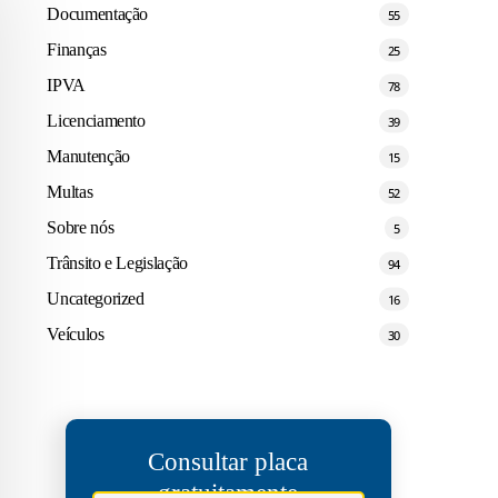
Documentação
55
Finanças
25
IPVA
78
Licenciamento
39
Manutenção
15
Multas
52
Sobre nós
5
Trânsito e Legislação
94
Uncategorized
16
Veículos
30
Consultar placa
gratuitamente