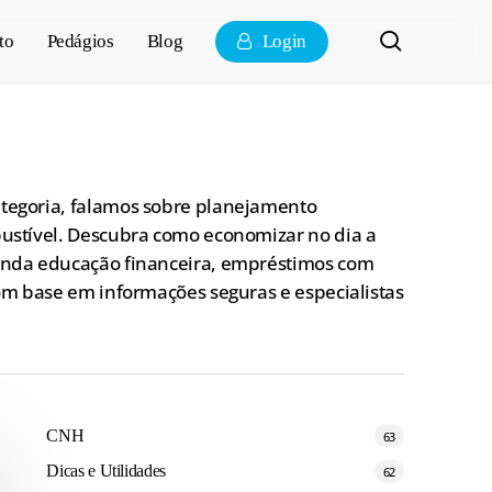
pesquisa
to
Pedágios
Blog
Login
categoria, falamos sobre planejamento
mbustível. Descubra como economizar no dia a
 ainda educação financeira, empréstimos com
com base em informações seguras e especialistas
CNH
63
Dicas e Utilidades
62