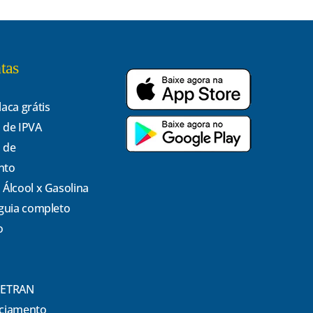
tas
laca grátis
 de IPVA
 de
nto
 Álcool x Gasolina
 guia completo
o
DETRAN
nciamento