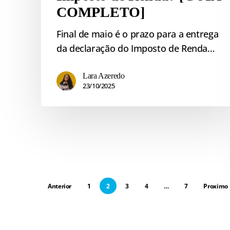
COMPLETO]
Final de maio é o prazo para a entrega
da declaração do Imposto de Renda…
Lara Azeredo
23/10/2025
Anterior
1
2
3
4
…
7
Proximo