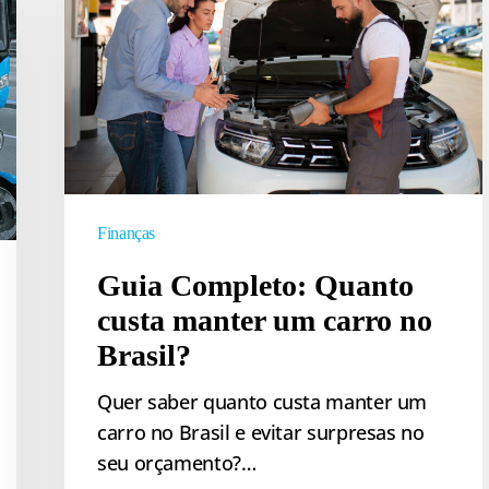
Quanto
custa
manter
um
carro
no
Brasil?
Finanças
Guia Completo: Quanto
custa manter um carro no
Brasil?
Quer saber quanto custa manter um
carro no Brasil e evitar surpresas no
seu orçamento?…