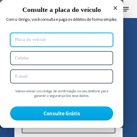
Pular
Menu
Consulte a placa do veículo
para
pesquis
Fecha
Com o Gringo, você consulta e paga os débitos de forma simples.
o
Menu
conteúdo
principal
Consultar placa online
Com o Gringo, você resolve tudo do veículo
pela internet, de forma prática e segura.
Vamos enviar um código de confirmação no seu telefone para
garantir a segurança dos seus dados.
Consulte Grátis