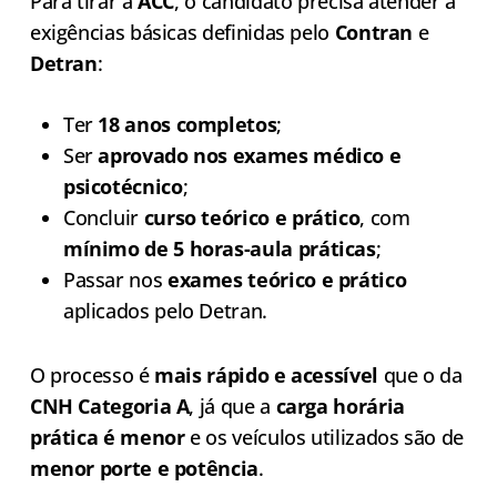
Para tirar a
ACC
, o candidato precisa atender a
exigências básicas definidas pelo
Contran
e
Detran
:
Ter
18 anos completos
;
Ser
aprovado nos exames médico e
psicotécnico
;
Concluir
curso teórico e prático
, com
mínimo de 5 horas-aula práticas
;
Passar nos
exames teórico e prático
aplicados pelo Detran.
O processo é
mais rápido e acessível
que o da
CNH Categoria A
, já que a
carga horária
prática é menor
e os veículos utilizados são de
menor porte e potência
.