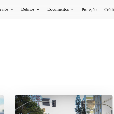
e nós
Débitos
Documentos
Proteção
Crédi
[IPVA
2023]
Calendário