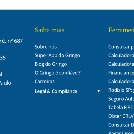
Saiba mais
Ferramen
é, nº 687
Sobre nós
Consultar p
Super App do Gringo
Calculadora
135
Blog do Gringo
Calculadora
O Gringo é confiável?
Financiame
l
Carreiras
Calculadora
Paulo
Rodízio SP:
Legal & Compliance
Seguro Aut
Tabela FIPE
Obter CRLV
Consultar 
Pagar Lice