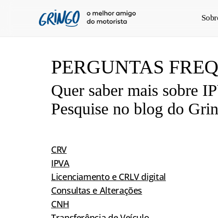
Pular
Sobr
para
o
conteúdo
principal
PERGUNTAS FRE
Quer saber mais sobre I
Pesquise no blog do Gri
CRV
IPVA
Licenciamento e CRLV digital
Consultas e Alterações
CNH
Transferência de Veículo