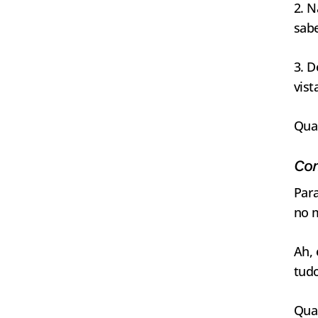
2. N
sabe
3. D
vist
Qua
Com
Para
no m
Ah, 
tudo
Qua