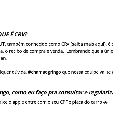
QUE É CRV?
UT, também conhecido como CRV (saiba mais
aqui
), é
a, o recibo de compra e venda. Lembrando que a única
ran.
lquer dúvida, #chamaogringo que nossa equipe vai te 
ngo, como eu faço pra consultar e regulariza
aixe o app e entre com o seu CPF e placa do carro 🚗