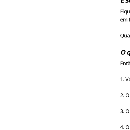
Fiq
em f
Qua
O q
Ent
1. V
2. O
3. O
4. O