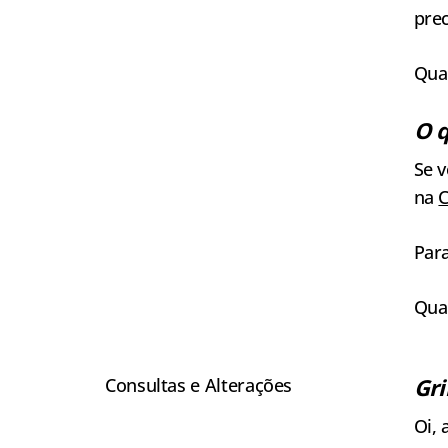
prec
Qua
O q
Se v
na
Para
Qua
Gri
Consultas e Alterações
Oi, 