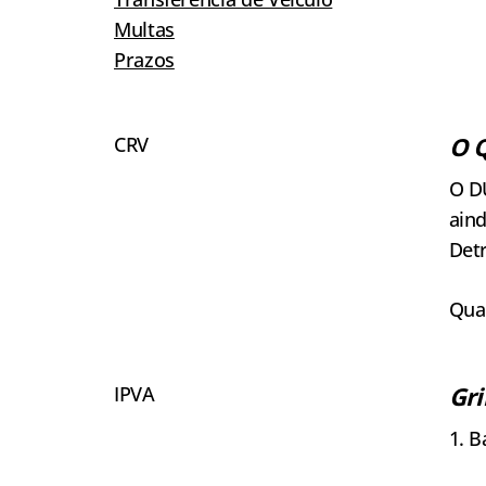
Multas
Prazos
O 
CRV
O D
aind
Det
Qua
Gri
IPVA
1. B