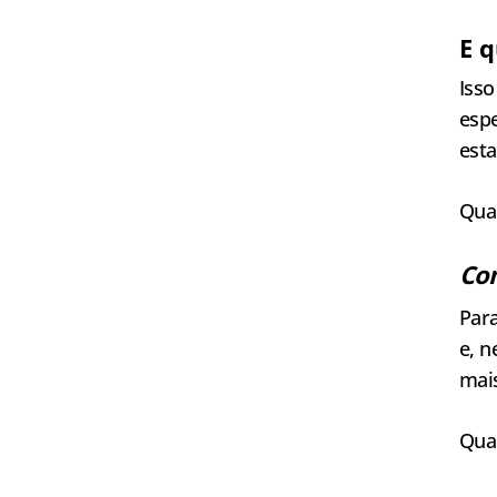
E 
Isso
espe
esta
Qua
Com
Par
e, 
mai
Qua