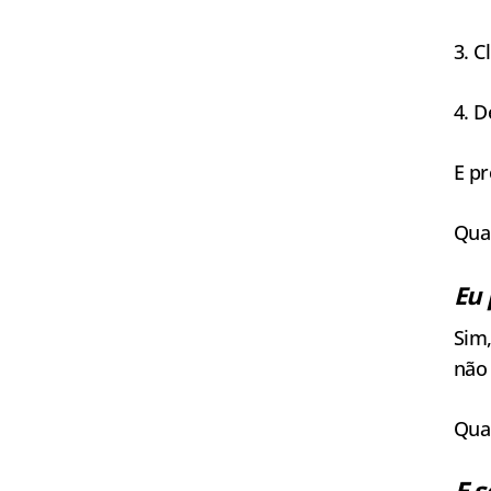
3. C
4. D
E pr
Qua
Eu 
Sim
não 
Qua
E s