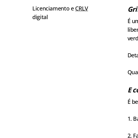
Gri
Licenciamento e
CRLV
digital
É um
libe
verd
Deta
Qua
E c
É be
1. B
2. F