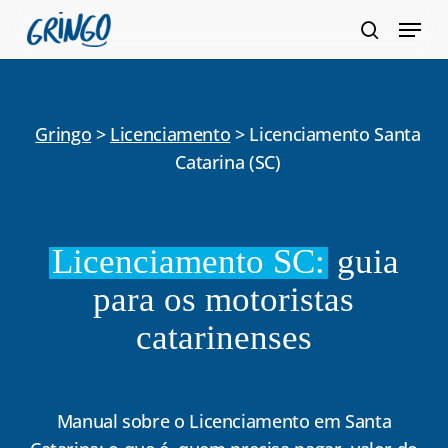
Pular
Menu
para
pesquis
Fecha
o
Menu
conteúdo
principal
Gringo
>
Licenciamento
>
Licenciamento Santa
Catarina (SC)
Licenciamento SC:
guia
para os motoristas
catarinenses
Manual sobre o Licenciamento em Santa