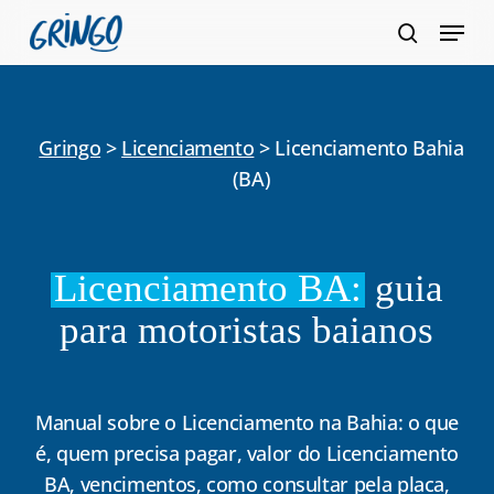
Pular
Menu
para
pesquis
Fecha
o
Menu
conteúdo
principal
Gringo
>
Licenciamento
>
Licenciamento Bahia
(BA)
Licenciamento BA:
guia
para motoristas baianos
Manual sobre o Licenciamento na Bahia: o que
é, quem precisa pagar, valor do Licenciamento
BA, vencimentos, como consultar pela placa,