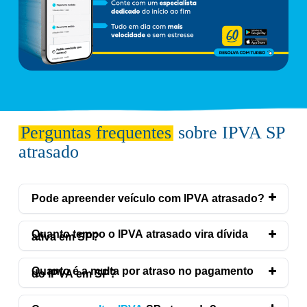
Perguntas frequentes
sobre IPVA SP
atrasado
Pode apreender veículo com IPVA atrasado?
Quanto tempo o IPVA atrasado vira dívida
ativa em SP?
Quanto é a multa por atraso no pagamento
do IPVA em SP?