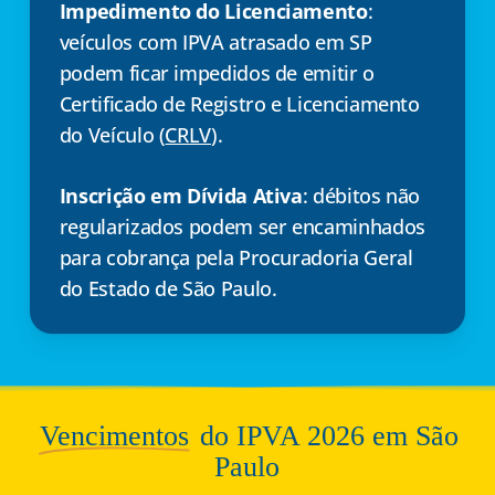
Impedimento do Licenciamento
:
veículos com IPVA atrasado em SP
podem ficar impedidos de emitir o
Certificado de Registro e Licenciamento
do Veículo (
CRLV
).
Inscrição em Dívida Ativa
: débitos não
regularizados podem ser encaminhados
para cobrança pela Procuradoria Geral
do Estado de São Paulo.
Vencimentos
do IPVA 2026 em São
Paulo