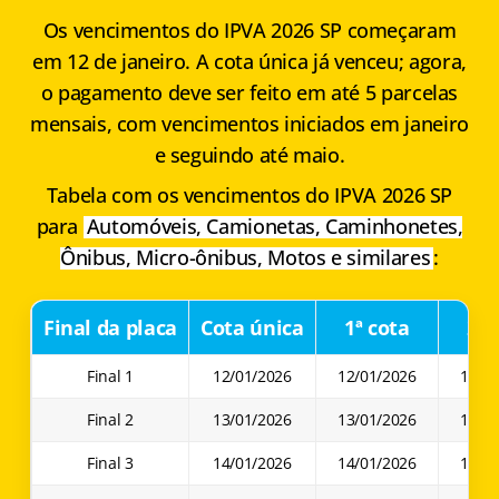
Os vencimentos do
IPVA 2026 SP
começaram
em 12 de janeiro. A cota única já venceu; agora,
o pagamento deve ser feito em até 5 parcelas
mensais, com vencimentos iniciados em janeiro
e seguindo até maio.
Tabela com os vencimentos do IPVA 2026 SP
para
Automóveis, Camionetas, Caminhonetes,
Ônibus, Micro-ônibus, Motos e similares
:
Final da placa
Cota única
1ª cota
2ª 
Final 1
12/01/2026
12/01/2026
12/0
Final 2
13/01/2026
13/01/2026
13/0
Final 3
14/01/2026
14/01/2026
14/0