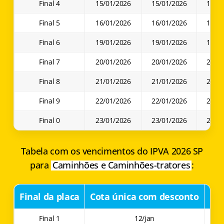
Final 4
15/01/2026
15/01/2026
15/0
Final 5
16/01/2026
16/01/2026
16/0
Final 6
19/01/2026
19/01/2026
19/0
Final 7
20/01/2026
20/01/2026
20/0
Final 8
21/01/2026
21/01/2026
21/0
Final 9
22/01/2026
22/01/2026
22/0
Final 0
23/01/2026
23/01/2026
23/0
Tabela com os vencimentos do IPVA 2026 SP
para
Caminhões e Caminhões-tratores
:
Final da placa
Cota única com desconto
1ª 
Final 1
12/jan