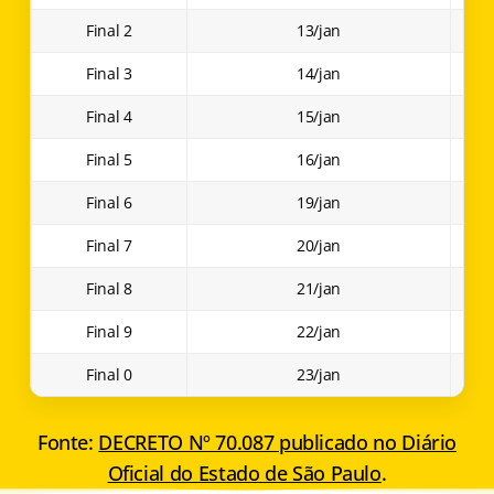
Final 2
13/jan
Final 3
14/jan
Final 4
15/jan
Final 5
16/jan
Final 6
19/jan
Final 7
20/jan
Final 8
21/jan
Final 9
22/jan
Final 0
23/jan
Fonte:
DECRETO Nº 70.087 publicado no Diário
Oficial do Estado de São Paulo
.