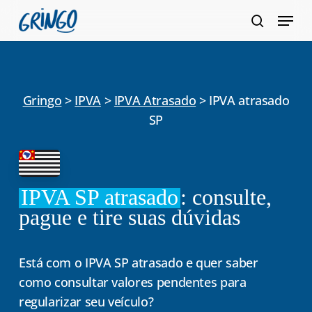
Pular
Menu
para
pesquis
Fecha
o
Menu
conteúdo
principal
Gringo
>
IPVA
>
IPVA Atrasado
>
IPVA atrasado
SP
IPVA SP atrasado
: consulte,
pague e tire suas dúvidas
Está com o IPVA SP atrasado e quer saber
como consultar valores pendentes para
regularizar seu veículo?