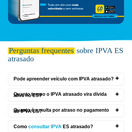
Perguntas frequentes
sobre IPVA ES
atrasado
Pode apreender veículo com IPVA atrasado?
Quanto tempo o IPVA atrasado vira dívida
ativa no ES?
Quanto é a multa por atraso no pagamento
do IPVA ES?
Como
consultar IPVA
ES atrasado?