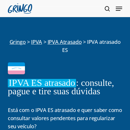
Pular
Menu
para
pesquis
Fecha
o
Menu
conteúdo
principal
Gringo
>
IPVA
>
IPVA Atrasado
>
IPVA atrasado
ES
IPVA ES atrasado
: consulte,
pague e tire suas dúvidas
Está com o IPVA ES atrasado e quer saber como
consultar valores pendentes para regularizar
seu veículo?