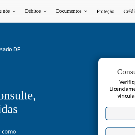
e nós
Débitos
Documentos
Proteção
Crédi
asado DF
Consu
Verifi
Licenciame
onsulte,
vincula
idas
er como