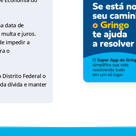
 de Economia do
a data de
multa e juros.
de impedir a
ra o
 Distrito Federal o
 da dívida e manter