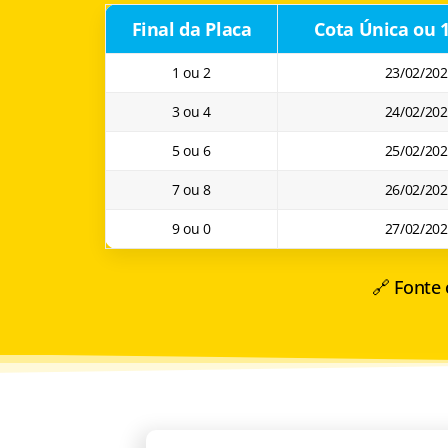
Final da Placa
Cota Única ou 1
1 ou 2
23/02/20
3 ou 4
24/02/20
5 ou 6
25/02/20
7 ou 8
26/02/20
9 ou 0
27/02/20
🔗 Fonte 