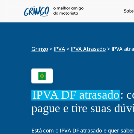
Pular
Sobr
para
o
conteúdo
principal
Gringo
>
IPVA
>
IPVA Atrasado
>
IPVA atr
IPVA DF atrasado
: c
pague e tire suas dúv
Está com o IPVA DF atrasado e quer sab