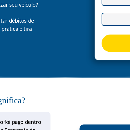
zar seu veículo?
tar débitos de
prática e tira
gnifica?
o foi pago dentro