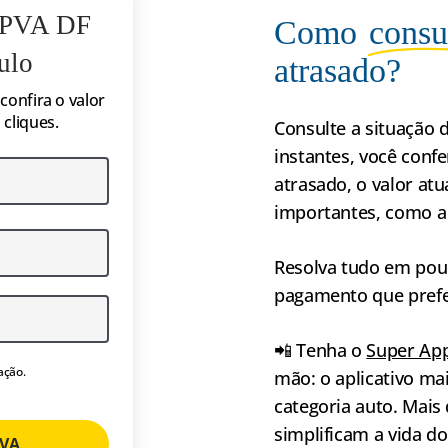
 IPVA DF
Como
consu
ulo
atrasado?
confira o valor
cliques.
Consulte a situação 
instantes, você conf
atrasado, o valor at
importantes, como a
Resolva tudo em pou
pagamento que prefe
📲 Tenha o
Super App
ação.
mão: o aplicativo m
categoria auto. Mais
simplificam a vida d
PVA