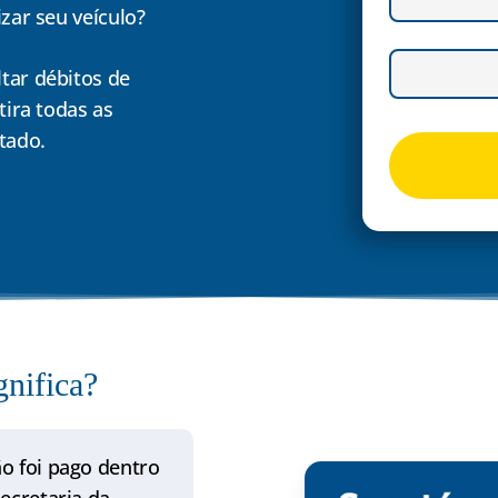
zar seu veículo?
tar débitos de
tira todas as
tado.
gnifica?
o foi pago dentro