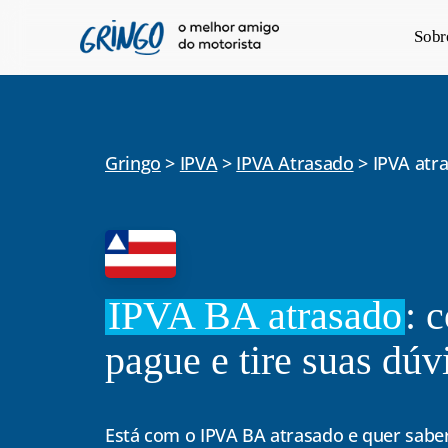
Pular
Sobr
para
o
conteúdo
principal
Gringo
>
IPVA
>
IPVA Atrasado
>
IPVA atr
IPVA BA atrasado
: 
pague e tire suas dúv
Está com o IPVA BA atrasado e quer sab