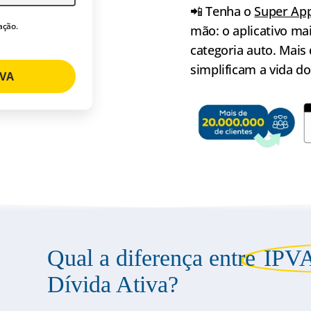
📲 Tenha o
Super App
ação.
mão: o aplicativo m
categoria auto. Mais
simplificam a vida d
PVA
Qual a diferença entre
IPVA
Dívida Ativa?