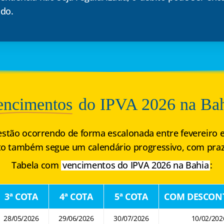
ado.
encimentos
do IPVA 2026 na Ba
stão ocorrendo de forma escalonada entre fevereiro e
o também segue um calendário progressivo, com praz
Tabela com
vencimentos do IPVA 2026 na Bahia
:
3ª COTA
4ª COTA
5ª COTA
COM DESCON
28/05/2026
29/06/2026
30/07/2026
10/02/202