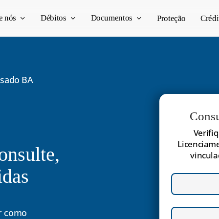
e nós
Débitos
Documentos
Proteção
Crédi
asado BA
Consu
Verifi
Licenciame
consulte,
vincula
idas
er como