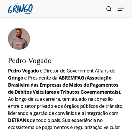
Pular
Menu
para
pesquis
Fecha
o
Menu
conteúdo
principal
Pedro Vogado
Pedro Vogado
é Diretor de Government Affairs do
Gringo
e Presidente da
ABREMPAG (Associação
Brasileira das Empresas de Meios de Pagamentos
de Débitos Veiculares e Tributos Governamentais)
.
Ao longo de sua carreira, tem atuado na conexão
entre o setor privado e os órgãos públicos de trânsito,
liderando a gestão de convênios e a integração com
DETRANs
de todo o país. Sua experiência no
ecossistema de pagamentos e regularização veicular