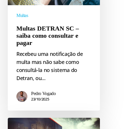
saiba
como
Multas
consultar
Multas DETRAN SC –
e
saiba como consultar e
pagar
pagar
Recebeu uma notificação de
multa mas não sabe como
consultá-la no sistema do
Detran, ou…
Pedro Vogado
23/10/2025
O