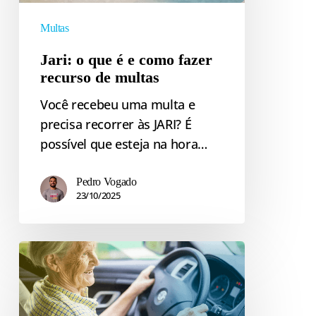
e
como
Multas
fazer
Jari: o que é e como fazer
recurso
recurso de multas
de
multas
Você recebeu uma multa e
precisa recorrer às JARI? É
possível que esteja na hora…
Pedro Vogado
23/10/2025
Multas
DETRAN
SC
–