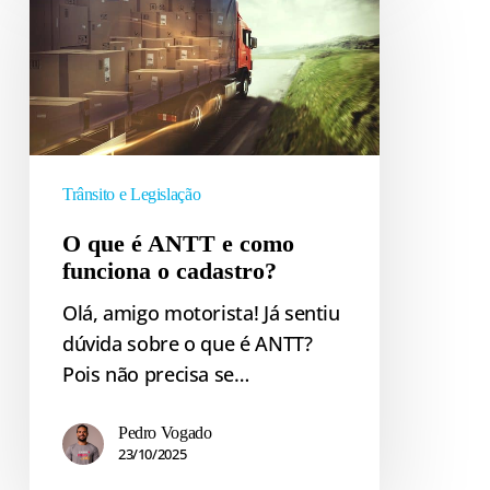
que
é
ANTT
e
como
funciona
o
Trânsito e Legislação
cadastro?
O que é ANTT e como
funciona o cadastro?
Olá, amigo motorista! Já sentiu
dúvida sobre o que é ANTT?
Pois não precisa se…
Pedro Vogado
23/10/2025