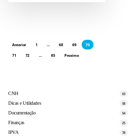
Anterior
1
…
68
69
70
71
72
…
85
Proximo
CNH
63
Dicas e Utilidades
58
Documentação
54
Finanças
25
IPVA
78