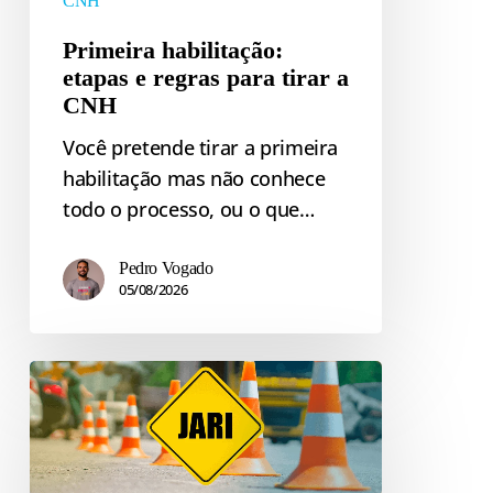
CNH
tirar
Primeira habilitação:
a
etapas e regras para tirar a
CNH
CNH
Você pretende tirar a primeira
habilitação mas não conhece
todo o processo, ou o que…
Pedro Vogado
05/08/2026
Jari:
o
que
é