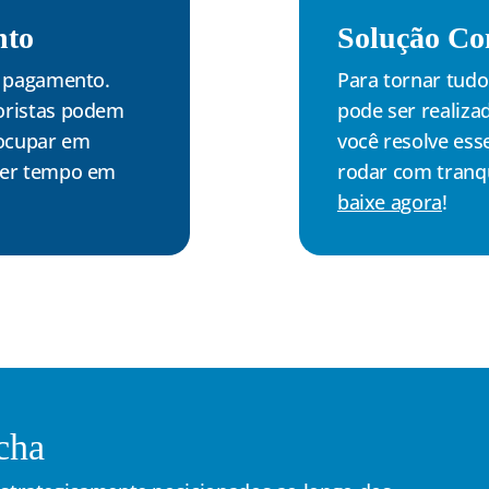
nto
Solução Co
o pagamento.
Para tornar tud
oristas podem
pode ser realiza
eocupar em
você resolve ess
der tempo em
rodar com tranqu
baixe agora
!
cha