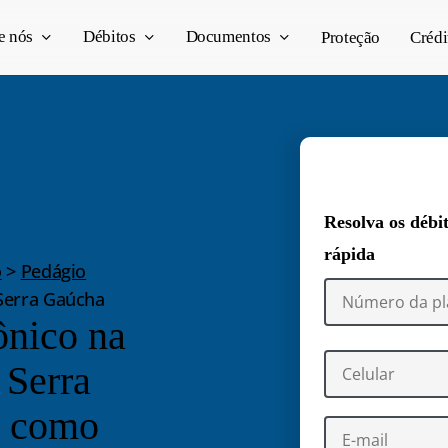
e nós
Débitos
Documentos
Proteção
Crédi
Resolva os débi
rápida
o
>
Pedágio
Serra Gaúcha
ônico na
Serra
a como