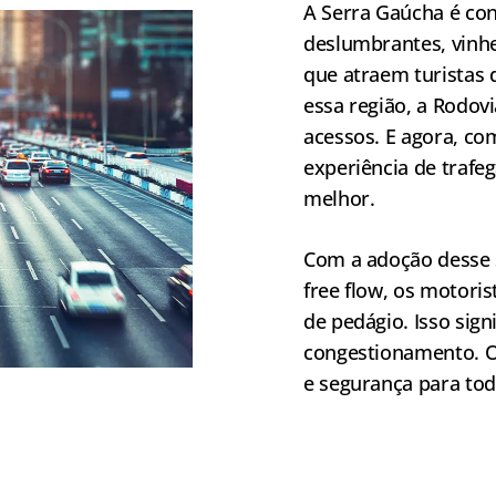
A Serra Gaúcha é co
deslumbrantes, vinh
que atraem turistas 
essa região, a Rodov
acessos. E agora, co
experiência de trafe
melhor.
Com a adoção desse
free flow, os motori
de pedágio. Isso sign
congestionamento. 
e segurança para tod