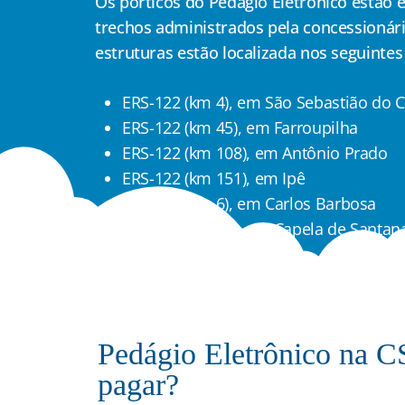
Os pórticos do Pedágio Eletrônico estão 
trechos administrados pela concessionár
estruturas estão localizada nos seguintes
ERS-122 (km 4), em São Sebastião do C
ERS-122 (km 45), em Farroupilha
ERS-122 (km 108), em Antônio Prado
ERS-122 (km 151), em Ipê
ERS-446 (km 6), em Carlos Barbosa
ERS-240 (km 30), em Capela de Santan
Pedágio Eletrônico na 
pagar?