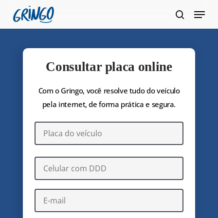
Pular
Menu
para
pesquis
Fecha
o
Menu
conteúdo
principal
Consultar placa online
Com o Gringo, você resolve tudo do veículo
pela internet, de forma prática e segura.