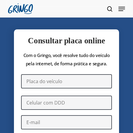
Pular
Menu
para
pesquis
Fecha
o
Menu
conteúdo
principal
Consultar placa online
Com o Gringo, você resolve tudo do veículo
pela internet, de forma prática e segura.