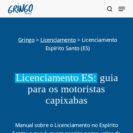
Pular
Menu
para
pesquis
Fecha
o
Menu
conteúdo
principal
Gringo
>
Licenciamento
>
Licenciamento
Espírito Santo (ES)
Licenciamento ES:
guia
para os motoristas
capixabas
Manual sobre o Licenciamento no Espírito