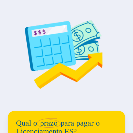
Qual o
prazo
para pagar o
Licenciamento ES?