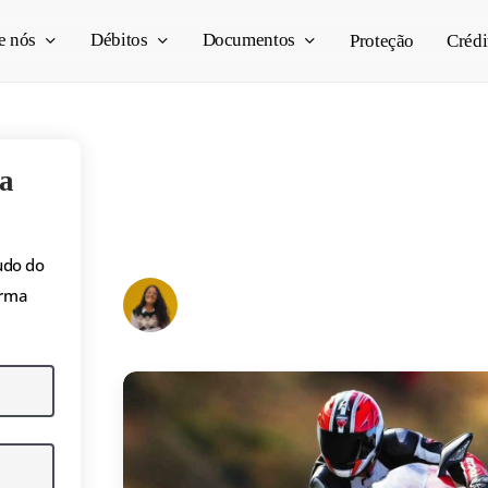
e nós
Débitos
Documentos
Proteção
Crédi
Motos de corrida: sa
a
sobre elas!
udo do
Lara Azeredo
orma
23/10/2025
13 min read