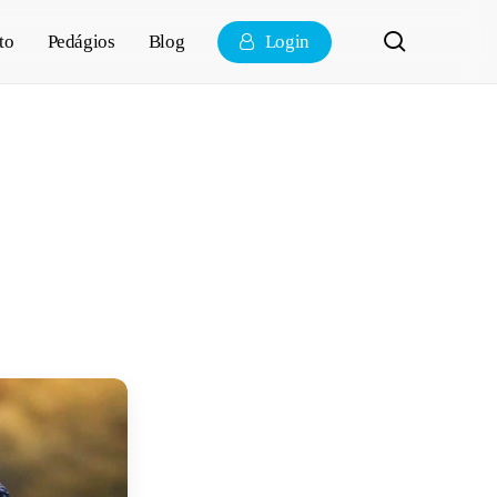
pesquisa
to
Pedágios
Blog
Login
iba tudo