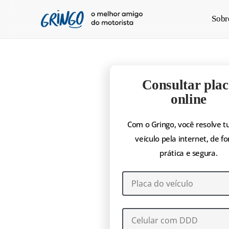
Pular
Sobr
para
o
conteúdo
principal
Consultar plac
online
Com o Gringo, você resolve t
veículo pela internet, de f
prática e segura.