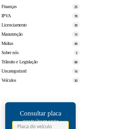
Finanças
25
IPVA
78
Licenciamento
39
Manutenção
15
Multas
49
Sobre nós
5
Trânsito e Legislação
88
Uncategorized
16
Veículos
30
Consultar placa
gratuitamente