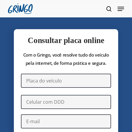
Pular
Menu
para
pesquis
Fecha
o
Menu
conteúdo
principal
Consultar placa online
Com o Gringo, você resolve tudo do veículo
pela internet, de forma prática e segura.