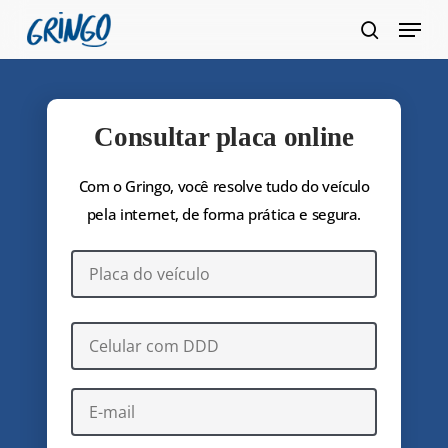
Pular
Menu
para
pesquis
Fecha
o
Menu
conteúdo
principal
Consultar placa online
Com o Gringo, você resolve tudo do veículo
pela internet, de forma prática e segura.