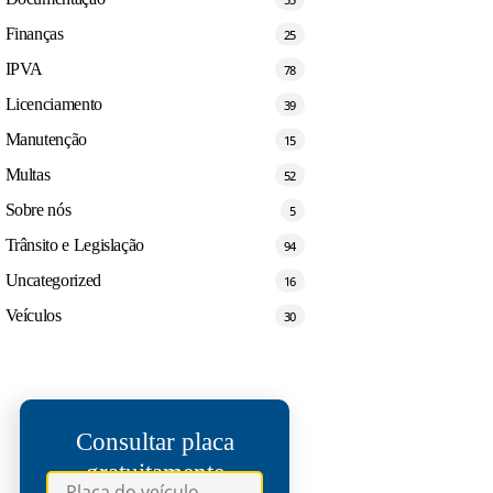
Finanças
25
IPVA
78
Licenciamento
39
Manutenção
15
Multas
52
Sobre nós
5
Trânsito e Legislação
94
Uncategorized
16
Veículos
30
Consultar placa
gratuitamente