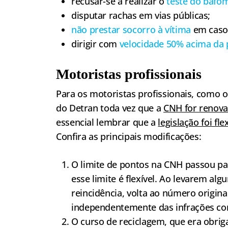
recusar-se a realizar o
teste do bafô
disputar rachas em vias públicas;
não prestar socorro à vítima
em caso 
dirigir com
velocidade 50% acima da 
Motoristas profissionais
Para os motoristas profissionais, como os
do Detran toda vez que a
CNH for renov
essencial lembrar que a
legislação foi fle
Confira as principais modificações:
O limite de pontos na CNH passou par
esse limite é flexível. Ao levarem al
reincidência, volta ao número original
independentemente das infrações co
O curso de reciclagem, que era obrig