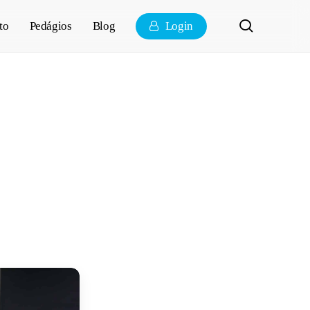
pesquisa
to
Pedágios
Blog
Login
o Detran: O
e como