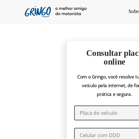
Pular
Sobr
para
o
conteúdo
principal
Consultar plac
online
Com o Gringo, você resolve t
veículo pela internet, de f
prática e segura.