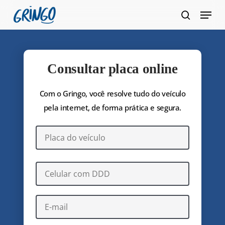
Pular
Menu
para
pesquis
Fecha
o
Menu
conteúdo
principal
Consultar placa online
Com o Gringo, você resolve tudo do veículo
pela internet, de forma prática e segura.