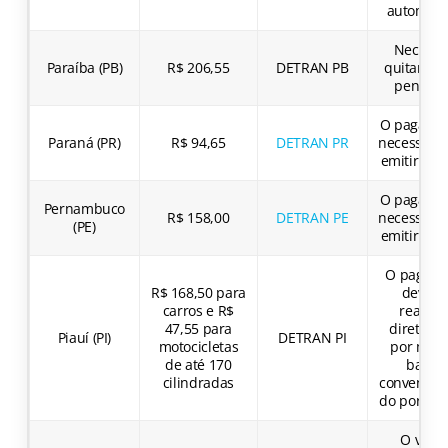
automoto
Necessá
Paraíba (PB)
R$ 206,55
DETRAN PB
quitar dé
pendent
O pagamen
Paraná (PR)
R$ 94,65
DETRAN PR
necessário
emitir o C
O pagamen
Pernambuco
R$ 158,00
DETRAN PE
necessário
(PE)
emitir o C
O pagam
R$ 168,50 para
deve s
carros e R$
realiza
47,55 para
diretame
Piauí (PI)
DETRAN PI
motocicletas
por meio
de até 170
banco
cilindradas
conveniad
do portal o
O valor