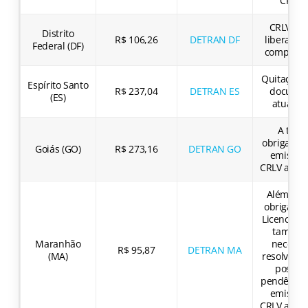
CRLV-
CRLV digi
Distrito
R$ 106,26
DETRAN DF
liberado 
Federal (DF)
compens
Quitação l
Espírito Santo
R$ 237,04
DETRAN ES
docume
(ES)
atualiz
A taxa 
obrigatóri
Goiás (GO)
R$ 273,16
DETRAN GO
emissão
CRLV atual
Além da 
obrigatór
Licenciam
também
Maranhão
necessá
R$ 95,87
DETRAN MA
(MA)
resolver o
possíve
pendência
emissão
CRLV atual