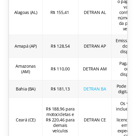
o pagame
varia
Alagoas (AL)
R$ 155,41
DETRAN AL
conform
número f
da placa
veícul
Emissão di
Amapá (AP)
R$ 128,54
DETRAN AP
do CRL
disponí
Pagame
Amazonas
R$ 110,00
DETRAN AM
onlin
(AM)
disponí
Pode ser 
Bahia (BA)
R$ 181,13
DETRAN BA
digitalm
Os valo
R$ 188,96 para
incluem a
motocicletas e
de
Ceará (CE)
R$ 220,46 para
DETRAN CE
licenciam
demais
em si e
veículos
expediçã