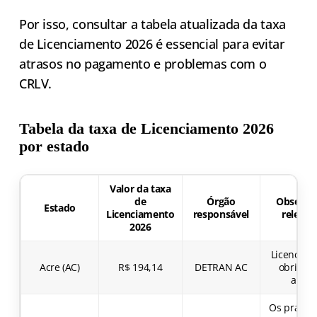
Por isso, consultar a tabela atualizada da taxa
de Licenciamento 2026 é essencial para evitar
atrasos no pagamento e problemas com o
CRLV.
Tabela da taxa de Licenciamento 2026
por estado
Valor da taxa
de
Órgão
Observa
Estado
Licenciamento
responsável
relevan
2026
Licenciam
Acre (AC)
R$ 194,14
DETRAN AC
obrigató
anual
Os prazos