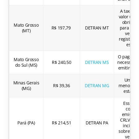
A taxa po
valor únic
obrigató
Mato Grosso
R$ 197,79
DETRAN MT
para todo
(MT)
veícul
registrad
estad
O pagamen
Mato Grosso
R$ 240,50
DETRAN MS
necessário
do Sul (MS)
emitir o C
Uma d
Minas Gerais
R$ 39,36
DETRAN MG
menores t
(MG)
estadua
Esse val
cobre 
emissão
CRLV-e e
Pará (PA)
R$ 214,51
DETRAN PA
incidên
sobre tod
veícul