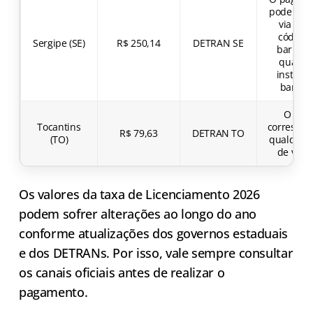
pode ser f
via Pix 
código 
Sergipe (SE)
R$ 250,14
DETRAN SE
barras 
qualqu
institui
bancár
O valo
Tocantins
correspon
R$ 79,63
DETRAN TO
(TO)
qualquer 
de veíc
Os valores da taxa de Licenciamento 2026
podem sofrer alterações ao longo do ano
conforme atualizações dos governos estaduais
e dos DETRANs. Por isso, vale sempre consultar
os canais oficiais antes de realizar o
pagamento.