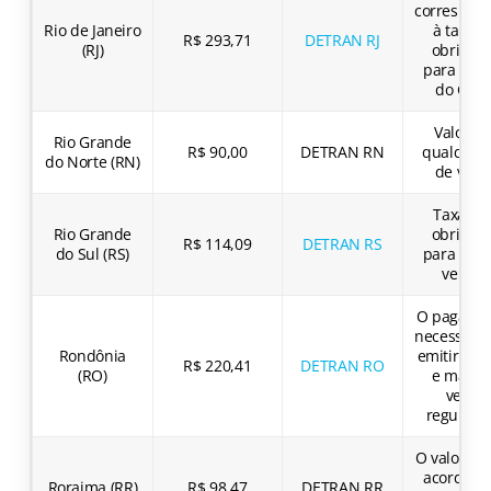
correspon
Rio de Janeiro
à taxa 
R$ 293,71
DETRAN RJ
(RJ)
obrigató
para emi
do CRLV
Valor p
Rio Grande
R$ 90,00
DETRAN RN
qualquer 
do Norte (RN)
de veíc
Taxa fix
Rio Grande
obrigató
R$ 114,09
DETRAN RS
do Sul (RS)
para todo
veícul
O pagamen
necessário
Rondônia
emitir o C
R$ 220,41
DETRAN RO
(RO)
e mante
veícul
regulari
O valor var
acordo c
Roraima (RR)
R$ 98,47
DETRAN RR