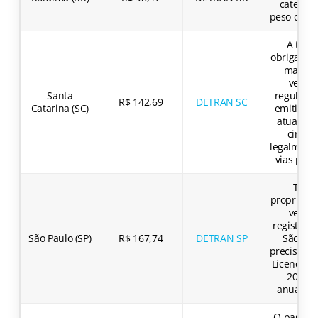
categori
peso do ve
A taxa 
obrigatóri
manter
veícul
Santa
regulariz
R$ 142,69
DETRAN SC
Catarina (SC)
emitir o 
atualiza
circula
legalment
vias públ
Todo
proprietár
veícul
registrad
São Paulo (SP)
R$ 167,74
DETRAN SP
São Pau
precisa pa
Licenciam
2026 S
anualme
O pagam