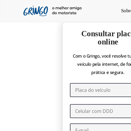
Pular
Sobr
para
o
conteúdo
Consultar plac
principal
online
Com o Gringo, você resolve t
veículo pela internet, de f
prática e segura.