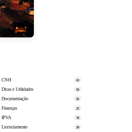
CNH
63
Dicas e Utilidades
59
Documentação
55
Finanças
25
IPVA
78
Licenciamento
39