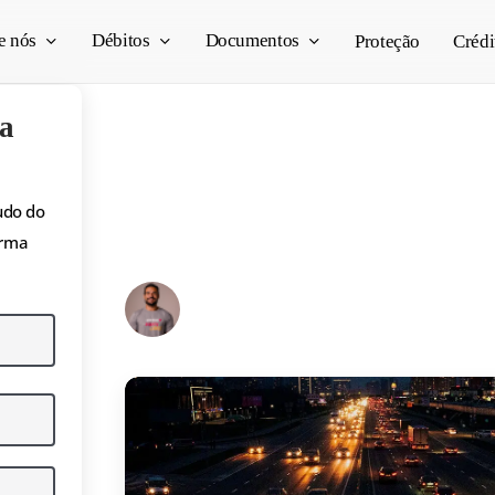
e nós
Débitos
Documentos
Proteção
Crédi
a
Dirigir à noite: desc
udo do
principais cuidados
orma
Pedro Vogado
23/10/2025
7 min read