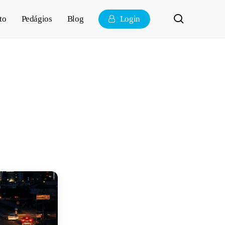
pesquisa
to
Pedágios
Blog
Login
ubra os