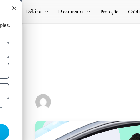
e nós
Débitos
Documentos
Proteção
Crédi
ples.
a
IPVA 2023 PR: Tudo
udo do
precisa saber [GUIA
orma
COMPLETO]
Juliano Scapin
09/01/2023
a
8 min read