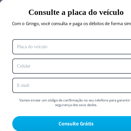
Pular
Consulte a placa do veículo
Sobr
para
o
Com o Gringo, você consulta e paga os débitos de forma sim
conteúdo
Consultar plac
principal
online
Com o Gringo, você resolve t
veículo pela internet, de f
prática e segura.
Vamos enviar um código de confirmação no seu telefone para garantir 
segurança dos seus dados.
Consulte Grátis