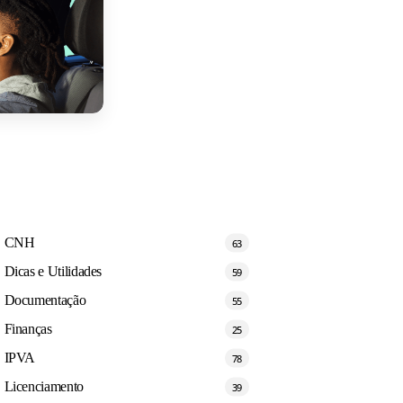
CNH
63
Dicas e Utilidades
59
Documentação
55
Finanças
25
IPVA
78
Licenciamento
39