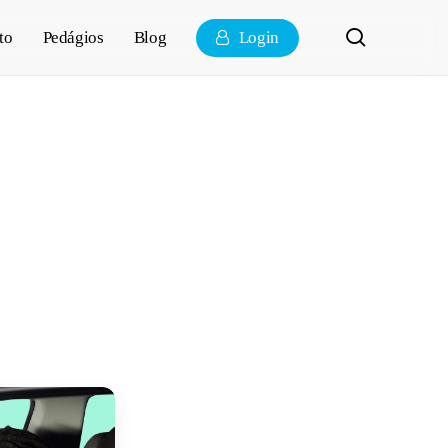
pesquisa
to
Pedágios
Blog
Login
 o que você