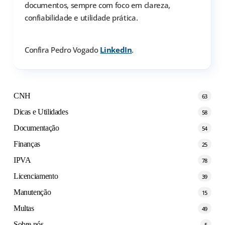
documentos, sempre com foco em clareza,
confiabilidade e utilidade prática.
Confira Pedro Vogado
LinkedIn
.
CNH
63
Dicas e Utilidades
58
Documentação
54
Finanças
25
IPVA
78
Licenciamento
39
Manutenção
15
Multas
49
Sobre nós
5