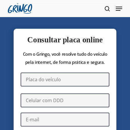
Pular
Menu
para
pesquis
Fecha
o
Menu
conteúdo
principal
Consultar placa online
Com o Gringo, você resolve tudo do veículo
pela internet, de forma prática e segura.