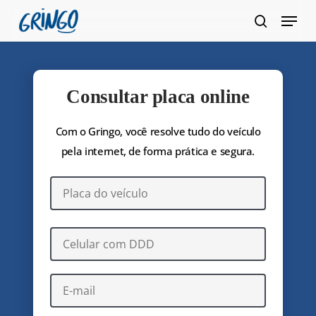
Pular
Menu
para
pesquis
Fecha
o
Menu
conteúdo
principal
Consultar placa online
Com o Gringo, você resolve tudo do veículo
pela internet, de forma prática e segura.