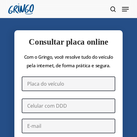
Pular
Menu
para
pesquis
Fecha
o
Menu
conteúdo
principal
Consultar placa online
Com o Gringo, você resolve tudo do veículo
pela internet, de forma prática e segura.