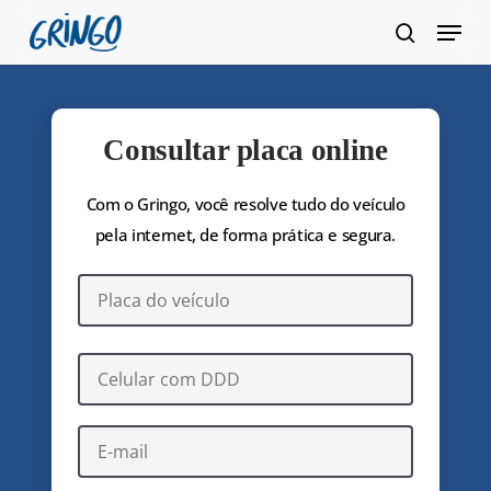
Pular
Menu
para
pesquis
Fecha
o
Menu
conteúdo
principal
Consultar placa online
Com o Gringo, você resolve tudo do veículo
pela internet, de forma prática e segura.