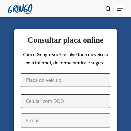
Pular
Menu
para
pesquis
Fecha
o
Menu
conteúdo
principal
Consultar placa online
Com o Gringo, você resolve tudo do veículo
pela internet, de forma prática e segura.