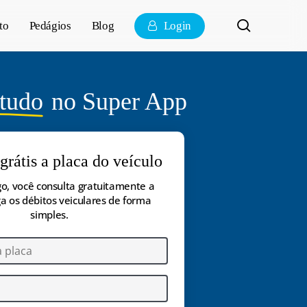
pesquisa
to
Pedágios
Blog
Login
tudo
no Super App
grátis a placa do veículo
o, você consulta gratuitamente a
a os débitos veiculares de forma
simples.