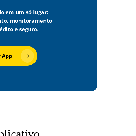
do em um só lugar:
to, monitoramento,
édito e seguro.
r App
licativo