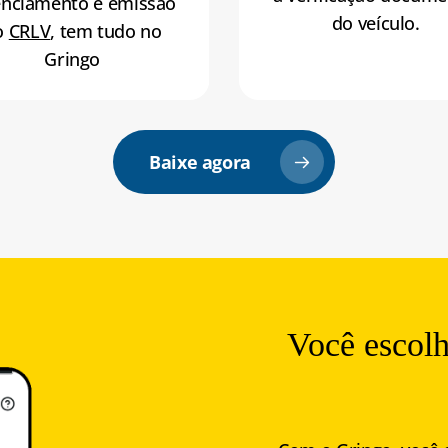
enciamento e emissão
do veículo.
o
CRLV
, tem tudo no
Gringo
Baixe agora
Você
escol