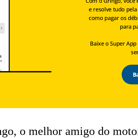
Com o Gringo, você 
e resolve tudo pela
como pagar os débit
para pa
Baixe o Super App 
se
B
ngo, o melhor amigo do motor