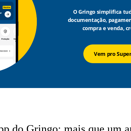
O Gringo simplifica tu
documentação, pagamen
compra e venda, cr
Vem pro Supe
pp do Gringo: mais que um ap