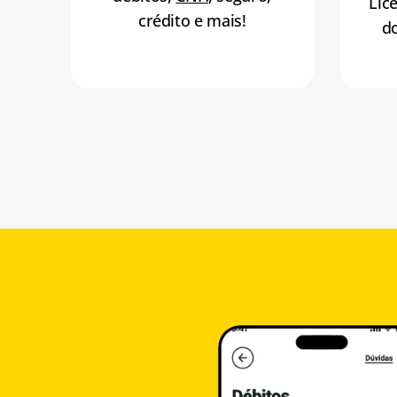
Lic
crédito e mais!
d