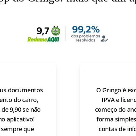
seus documentos
O Gringo é ex
ento do carro,
IPVA e licen
a de 9,90 se não
começo do ano.
o aplicativo!
forma simples
, sempre que
contas de iní