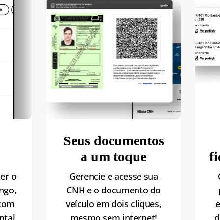
Seus documentos
a um toque
f
zer o
Gerencie e acesse sua
ngo,
CNH e o documento do
 com
veículo em dois cliques,
e
ntal
mesmo sem internet!
d