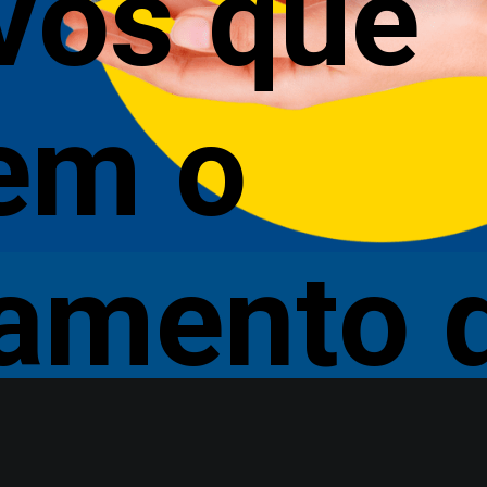
vos que
em o
iamento 
o