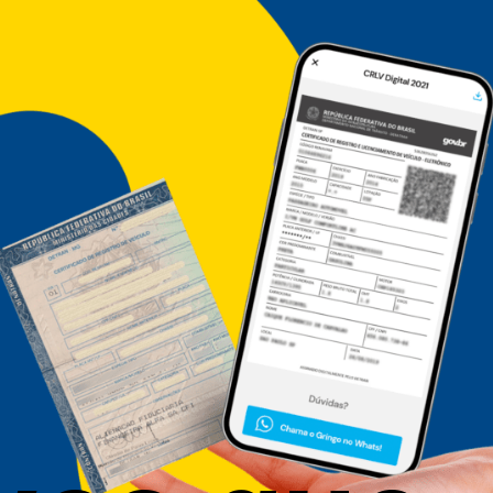
s foram 
ipais
anças?