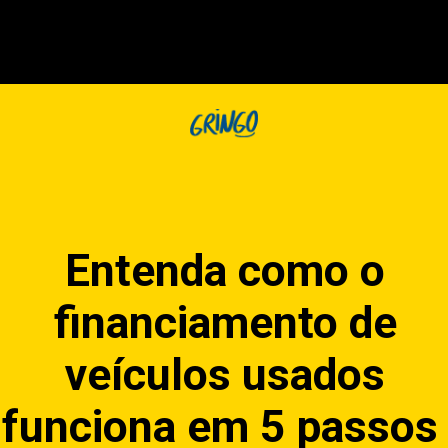
Entenda como o
financiamento de
veículos usados
funciona em 5 passo