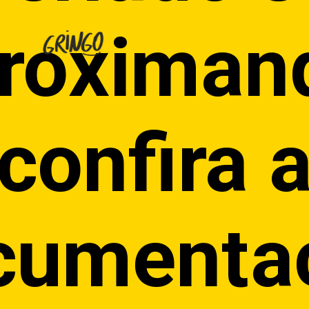
roximan
confira 
cumenta