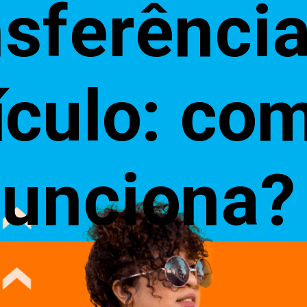
sferência
ículo: com
funciona?