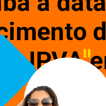
iba a data
cimento d
ela IPVA 