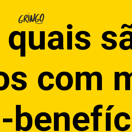
 quais s
os com m
-benefí