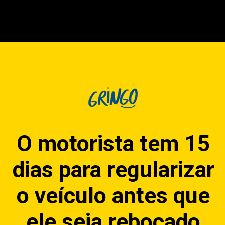
O motorista tem 15
dias para regularizar
o veículo antes que
ele seja rebocado